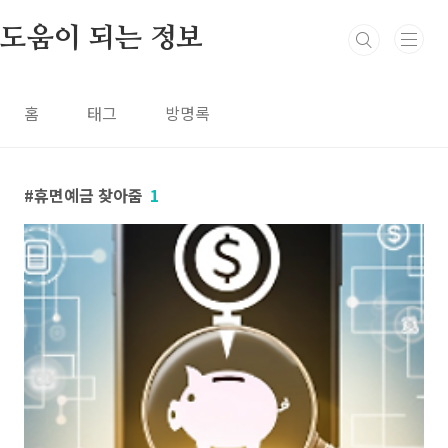
본문 바로가기
도움이 되는 정보
홈
태그
방명록
휴면예금 찾아줌
1