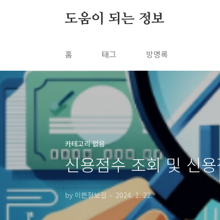
본문 바로가기
도움이 되는 정보
홈
태그
방명록
카테고리 없음
신용점수 조회 및 신용
by 이쁜정보걸
2024. 1. 22.